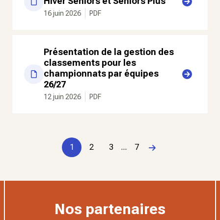
Hiver Seniors et Seniors Plus
16 juin 2026
PDF
Présentation de la gestion des
classements pour les
championnats par équipes
26/27
12 juin 2026
PDF
1
2
3
...
7
Page suivante
Nos partenaires